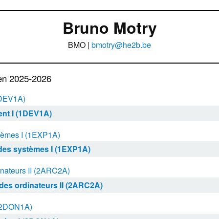
Bruno Motry
BMO |
bmotry@he2b.be
en 2025-2026
1DEV1A)
nt I (1DEV1A)
stèmes I (1EXP1A)
 des systèmes I (1EXP1A)
inateurs II (2ARC2A)
 des ordinateurs II (2ARC2A)
 (2DON1A)