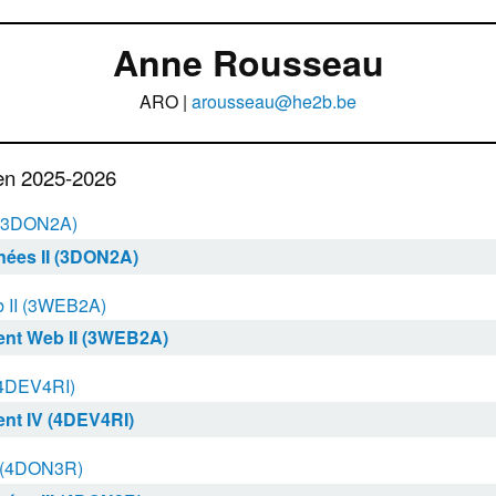
Anne Rousseau
ARO |
arousseau@he2b.be
en 2025-2026
 (3DON2A)
ées II (3DON2A)
 II (3WEB2A)
nt Web II (3WEB2A)
(4DEV4RI)
nt IV (4DEV4RI)
I (4DON3R)