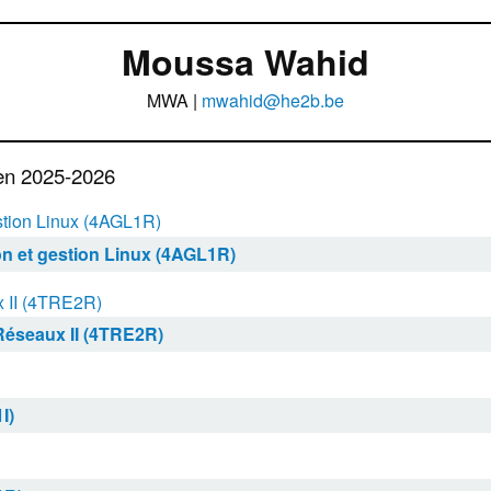
Moussa Wahid
MWA |
mwahid@he2b.be
en 2025-2026
estion Linux (4AGL1R)
on et gestion Linux (4AGL1R)
 II (4TRE2R)
éseaux II (4TRE2R)
I)