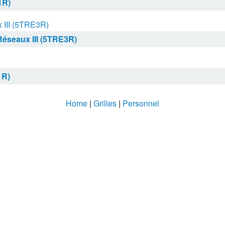
1R)
 III (5TRE3R)
éseaux III (5TRE3R)
R)
Home
|
Grilles
|
Personnel