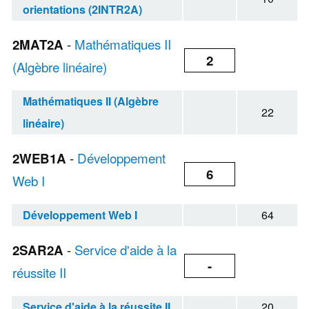
orientations (2INTR2A)
2MAT2A
-
Mathématiques II
2
(Algèbre linéaire)
Mathématiques II (Algèbre
22
linéaire)
2WEB1A
-
Développement
6
Web I
Développement Web I
64
2SAR2A
-
Service d'aide à la
-
réussite II
Service d'aide à la réussite II
20