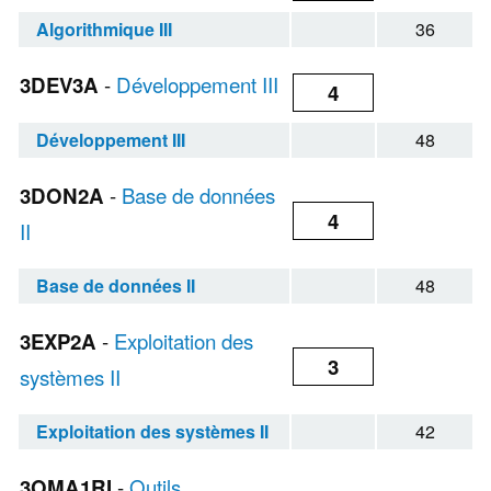
Algorithmique III
36
3DEV3A
-
Développement III
4
Développement III
48
3DON2A
-
Base de données
4
II
Base de données II
48
3EXP2A
-
Exploitation des
3
systèmes II
Exploitation des systèmes II
42
3OMA1RI
-
Outils