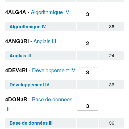
4ALG4A
-
Algorithmique IV
3
Algorithmique IV
36
4ANG3RI
-
Anglais III
2
Anglais III
24
4DEV4RI
-
Développement IV
3
Développement IV
36
4DON3R
-
Base de données
3
III
Base de données III
36