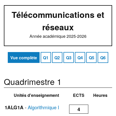
Télécommunications et
réseaux
Année académique 2025-2026
Vue complète
Q1
Q2
Q3
Q4
Q5
Q6
Quadrimestre 1
Unités d'enseignement
ECTS
Heures
1ALG1A
-
Algorithmique I
4