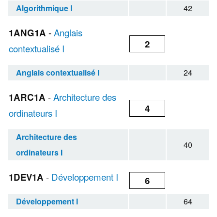
Algorithmique I
42
1ANG1A
-
Anglais
2
contextualisé I
Anglais contextualisé I
24
1ARC1A
-
Architecture des
4
ordinateurs I
Architecture des
40
ordinateurs I
1DEV1A
-
Développement I
6
Développement I
64